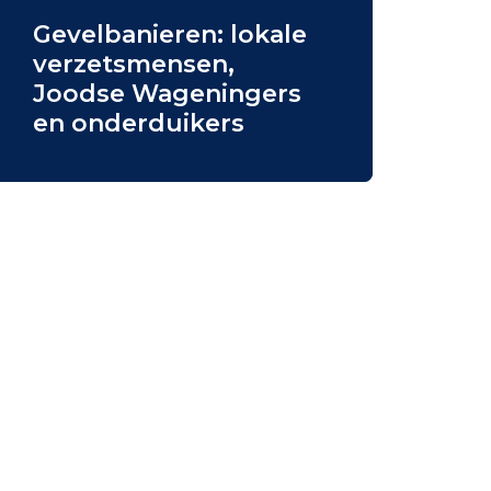
Stripboek/Lespakket
Gevelbanieren: lokale
verzetsmensen,
Monumentenadopties
Joodse Wageningers
en onderduikers
Wereldgesprekken
Expositie Technova
Brievenactie
Gevelbanieren
t/m 4 Mei
Gevelbanieren