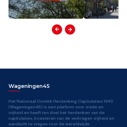
Contact
Toegankelijkheid
Veelgestelde vragen
Pers
Verkeer / Traffic
Wageningen45
Hoe kom je in Wageningen
Het Nationaal Comité Herdenking Capitulaties 1945
(Wageningen45) is een platform voor vrede en
vrijheid en heeft ten doel het herdenken van de
capitulaties, koesteren van de verkregen vrijheid en
aandacht te vragen voor de wereldwijde