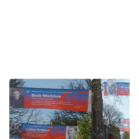
Organisatie
Over Wageningen45
4Meiwerkgroep
Partners
Informatie voor de ondernemers
Stagevacatures
Doneren
Contact