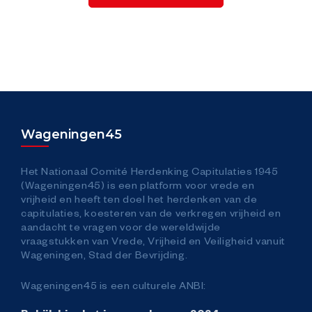
Wageningen45
Het Nationaal Comité Herdenking Capitulaties 1945
(Wageningen45) is een platform voor vrede en
vrijheid en heeft ten doel het herdenken van de
capitulaties, koesteren van de verkregen vrijheid en
aandacht te vragen voor de wereldwijde
vraagstukken van Vrede, Vrijheid en Veiligheid vanuit
Wageningen, Stad der Bevrijding.
Wageningen45 is een culturele ANBI: