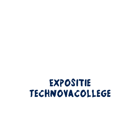
Contact
Toegankelijkheid
Veelgestelde vragen
Pers
Expositie
Verkeer / Traffic
Technovacollege
Hoe kom je in Wageningen