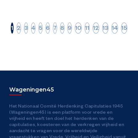
LEES MEER
1
2
3
4
5
6
7
8
9
10
11
12
13
14
15
Wageningen45
Het Nationaal Comité Herdenking Capitulaties 1945
(Wageningen45) is een platform voor vrede en
vrijheid en heeft ten doel het herdenken van de
capitulaties, koesteren van de verkregen vrijheid en
aandacht te vragen voor de wereldwijde
vraagstukken van Vrede, Vrijheid en Veiligheid vanuit