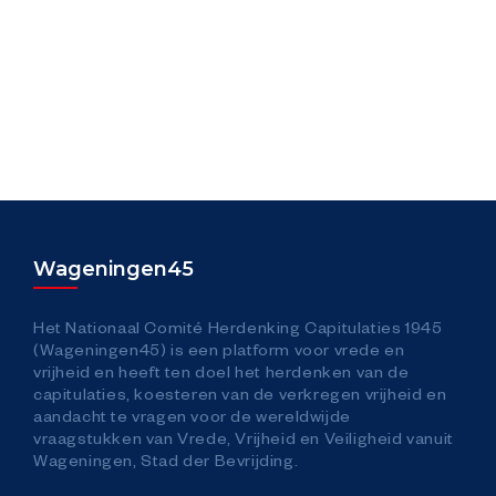
Wageningen45
Het Nationaal Comité Herdenking Capitulaties 1945
(Wageningen45) is een platform voor vrede en
vrijheid en heeft ten doel het herdenken van de
capitulaties, koesteren van de verkregen vrijheid en
aandacht te vragen voor de wereldwijde
vraagstukken van Vrede, Vrijheid en Veiligheid vanuit
Wageningen, Stad der Bevrijding.