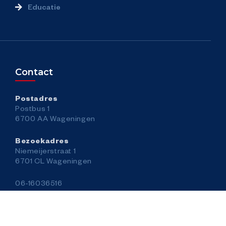
Educatie
Contact
Postadres
Postbus 1
6700 AA Wageningen
Bezoekadres
Niemeijerstraat 1
6701 CL Wageningen
06-16036516
contact@wageningen45.nl
Privacy-verklaring