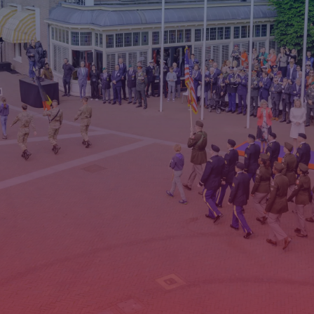
Stripboek/Lespakket
Monumentenadopties
Wereldgesprekken
Expositie Technova
Brievenactie
Gevelbanieren
t/m 4 Mei
Gevelbanieren