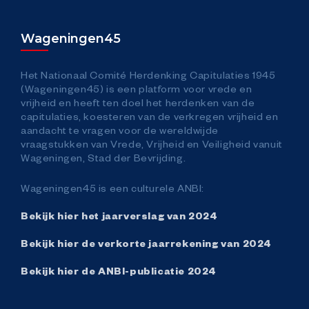
Meet & Greet
Wageningen45
Nationale Herdenking Capitulaties
Het Nationaal Comité Herdenking Capitulaties 1945
(Wageningen45) is een platform voor vrede en
vrijheid en heeft ten doel het herdenken van de
Vrijheidsdefilé
capitulaties, koesteren van de verkregen vrijheid en
aandacht te vragen voor de wereldwijde
vraagstukken van Vrede, Vrijheid en Veiligheid vanuit
Bevrijdingsfestival Gelderland
Wageningen, Stad der Bevrijding.
Wageningen45 is een culturele ANBI:
Vrijland Kidsplein
Bekijk hier het jaarverslag van 2024
Plein van de Vrijheid
Bekijk hier de verkorte jaarrekening van 2024
Bekijk hier de ANBI-publicatie 2024
Vrijheidsmaaltijd