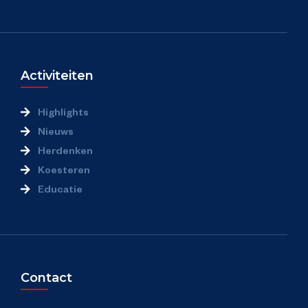
Organisatie
Over Wageningen45
Activiteiten
4Meiwerkgroep
Highlights
Partners
Nieuws
Herdenken
Informatie voor de ondernemers
Koesteren
Educatie
Stagevacatures
Doneren
Contact
Contact