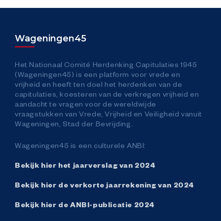
Open Joodse Huizen/Huizen van Verzet
Wageningen45
Stille Tocht/ Dodenherdenking
Het Nationaal Comité Herdenking Capitulaties 1945
Herdenkingsexpositie
(Wageningen45) is een platform voor vrede en
vrijheid en heeft ten doel het herdenken van de
capitulaties, koesteren van de verkregen vrijheid en
Kaarsjes op de Dijk
aandacht te vragen voor de wereldwijde
vraagstukken van Vrede, Vrijheid en Veiligheid vanuit
Wageningen, Stad der Bevrijding.
Vuur van de Vrijheid
Wageningen45 is een culturele ANBI:
Bevrijdingsvuurestafette
Bekijk hier het jaarverslag van 2024
Bekijk hier de verkorte jaarrekening van 2024
5 Mei
Bekijk hier de ANBI-publicatie 2024
Bevrijdingsvuurestafette