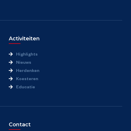
Meet & Greet
Nationale Herdenking Capitulaties
Activiteiten
Vrijheidsdefilé
Highlights
Nieuws
Bevrijdingsfestival Gelderland
Herdenken
Koesteren
Vrijland Kidsplein
Educatie
Plein van de Vrijheid
Vrijheidsmaaltijd
Contact