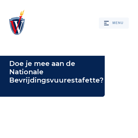
MENU
03/02/2023
Webshop
Doe je mee aan de
Nationale
Bevrijdingsvuurestafette?
Nieuws
Jaarprogramma
Bevrijdingsverhalen
nacht van 4 op 5 mei