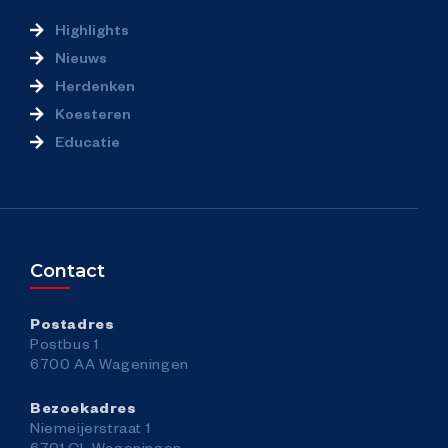
Highlights
Contact
Nieuws
Herdenken
Toegankelijkheid
Koesteren
Educatie
Veelgestelde vragen
Pers
Verkeer / Traffic
Contact
Hoe kom je in Wageningen
Postadres
Postbus 1
6700 AA Wageningen
Bezoekadres
Niemeijerstraat 1
6701 CL Wageningen