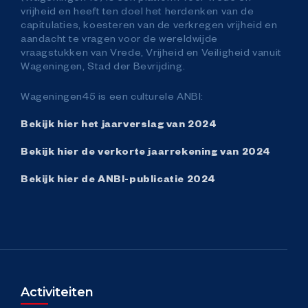
Organisatie
vrijheid en heeft ten doel het herdenken van de
capitulaties, koesteren van de verkregen vrijheid en
aandacht te vragen voor de wereldwijde
Over Wageningen45
vraagstukken van Vrede, Vrijheid en Veiligheid vanuit
Wageningen, Stad der Bevrijding.
4Meiwerkgroep
Wageningen45 is een culturele ANBI:
Bekijk hier het jaarverslag van 2024
Partners
Bekijk hier de verkorte jaarrekening van 2024
Informatie voor de ondernemers
Bekijk hier de ANBI-publicatie 2024
Stagevacatures
Doneren
Contact
Activiteiten