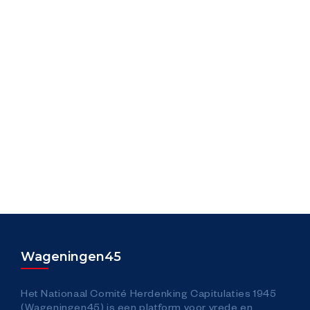
Meet & Greet
Nationale Herdenking Capitulaties
Vrijheidsdefilé
Bevrijdingsfestival Gelderland
Vrijland Kidsplein
Plein van de Vrijheid
Wageningen45
Vrijheidsmaaltijd
Het Nationaal Comité Herdenking Capitulaties 1945
(Wageningen45) is een platform voor vrede en