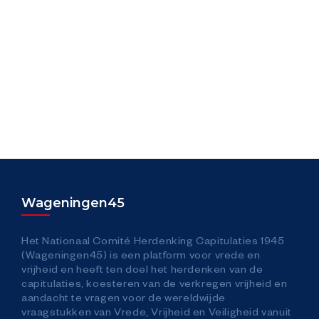
Contact
Toegankelijkheid
Veelgestelde vragen
Pers
Verkeer / Traffic
Wageningen45
Hoe kom je in Wageningen
Het Nationaal Comité Herdenking Capitulaties 1945
(Wageningen45) is een platform voor vrede en
vrijheid en heeft ten doel het herdenken van de
capitulaties, koesteren van de verkregen vrijheid en
aandacht te vragen voor de wereldwijde
vraagstukken van Vrede, Vrijheid en Veiligheid vanuit