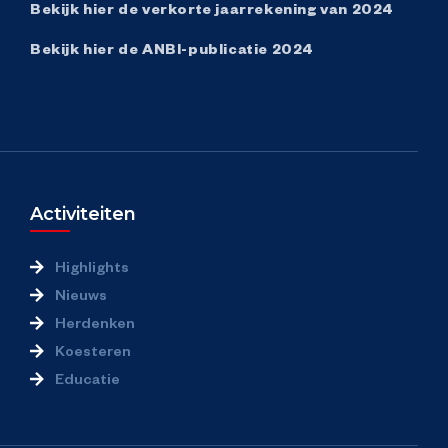
Bekijk hier de verkorte jaarrekening van 2024
Meet & Greet
Bekijk hier de ANBI-publicatie 2024
Nationale Herdenking Capitulaties
Vrijheidsdefilé
Activiteiten
Bevrijdingsfestival Gelderland
Highlights
Vrijland Kidsplein
Nieuws
Herdenken
Plein van de Vrijheid
Koesteren
Educatie
Vrijheidsmaaltijd