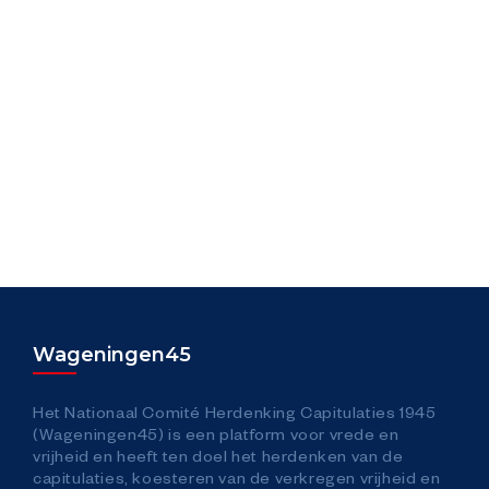
vrijheden en verworvenheden (opnieuw) onder druk
staan. Kortom: hoe maak jijzelf het verschil?
Wageningen45
Het Nationaal Comité Herdenking Capitulaties 1945
(Wageningen45) is een platform voor vrede en
vrijheid en heeft ten doel het herdenken van de
capitulaties, koesteren van de verkregen vrijheid en