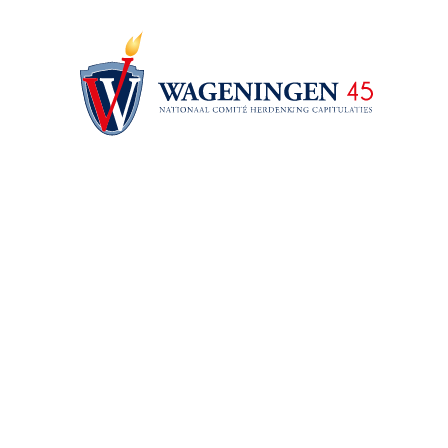
07/05/2023
Wageningen koestert de
zonnige namiddag en a
Bevrijdingsfestival
75.000 bezoekers ko
Wageningen