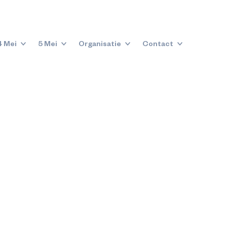
4 Mei
5 Mei
Organisatie
Contact
jdingsdag in