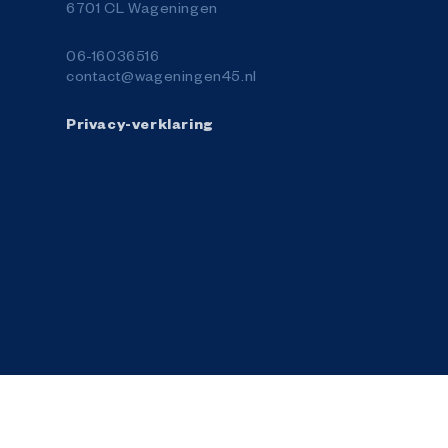
6701 CL Wageningen
06-16036516
contact@wageningen45.nl
Privacy-verklaring