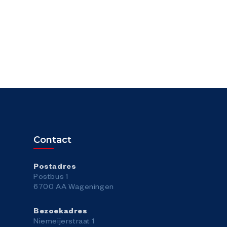
Contact
Postadres
Postbus 1
6700 AA Wageningen
Bezoekadres
Niemeijerstraat 1