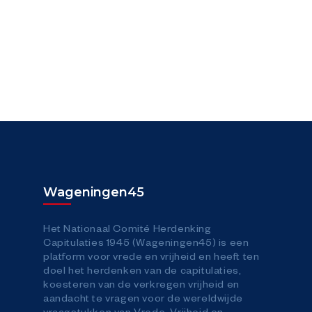
Wageningen45
Het Nationaal Comité Herdenking
Capitulaties 1945 (Wageningen45) is een
platform voor vrede en vrijheid en heeft ten
doel het herdenken van de capitulaties,
koesteren van de verkregen vrijheid en
aandacht te vragen voor de wereldwijde
vraagstukken van Vrede, Vrijheid en