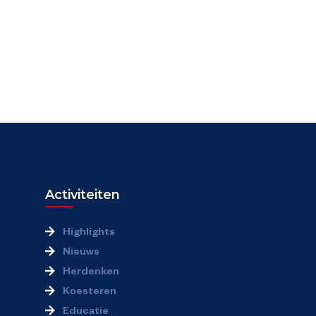
Activiteiten
Highlights
Nieuws
Herdenken
Koesteren
Educatie