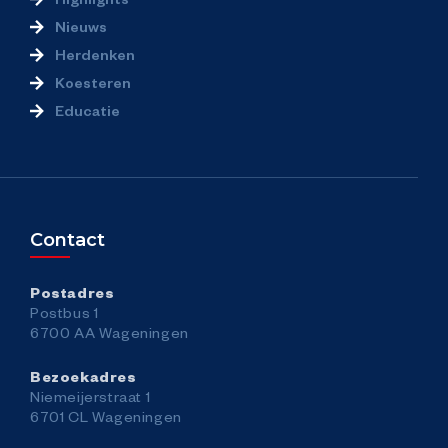
Organisatie
Nieuws
Herdenken
Over Wageningen45
Koesteren
Educatie
4Meiwerkgroep
Partners
Contact
Informatie voor de ondernemers
Postadres
Stagevacatures
Postbus 1
6700 AA Wageningen
Doneren
Bezoekadres
Niemeijerstraat 1
6701 CL Wageningen
Contact