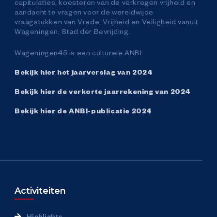
capitulaties, koesteren van de verkregen vrijheid en
aandacht te vragen voor de wereldwijde
vraagstukken van Vrede, Vrijheid en Veiligheid vanuit
Meet & Greet
Wageningen, Stad der Bevrijding.
Nationale Herdenking Capitulaties
Wageningen45 is een culturele ANBI:
Bekijk hier het jaarverslag van 2024
Vrijheidsdefilé
Bekijk hier de verkorte jaarrekening van 2024
Bevrijdingsfestival Gelderland
Bekijk hier de ANBI-publicatie 2024
Vrijland Kidsplein
Plein van de Vrijheid
Activiteiten
Vrijheidsmaaltijd
Highlights